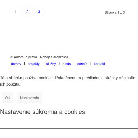
2
3
1
Stránka 1 z 3
© Autorské práva - Nebojsa architekta
domov
projekty
služby
o nás
cenník
kontakt
Táto stránka používa cookies. Pokračovaním prehliadania stránky súhlasite
ich použitiu.
OK
Nastavenia
Nastavenie súkromia a cookies