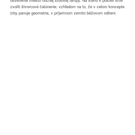
osvetlenie miesto nočnej stolovej lampy. Na stenu k posteli sme
zvolili štvorcové čalúnenie, vzhľadom na to, že v celom koncepte
izby panuje geometria, v príjemnom zemito béžovom odtieni.