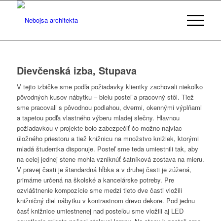
Dievčenská izba, Stupava
V tejto izbičke sme podľa požiadavky klientky zachovali niekoľko
pôvodných kusov nábytku – bielu posteľ a pracovný stôl. Tiež
sme pracovali s pôvodnou podlahou, dvermi, okennými výplňami
a tapetou podľa vlastného výberu mladej slečny. Hlavnou
požiadavkou v projekte bolo zabezpečiť čo možno najviac
úložného priestoru a tiež knižnicu na množstvo knižiek, ktorými
mladá študentka disponuje. Posteľ sme teda umiestnili tak, aby
na celej jednej stene mohla vzniknúť šatníková zostava na mieru.
V pravej časti je štandardná hĺbka a v druhej časti je zúžená,
primárne určená na školské a kancelárske potreby. Pre
ozvláštnenie kompozície sme medzi tieto dve časti vložili
knižničný diel nábytku v kontrastnom drevo dekore. Pod jednu
časť knižnice umiestnenej nad posteľou sme vložili aj LED