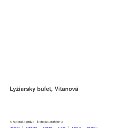
Lyžiarsky bufet, Vitanová
© Autorské práva - Nebojsa architekta
domov
projekty
služby
o nás
cenník
kontakt